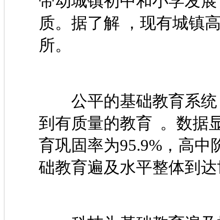
带动城镇初中和小学发展 
质。据了解 ，现有城镇
所。
公平的基础教育系统
到有质量的教育  。数据显示
育巩固率为95.9%，高中
础教育遍及水平整体到达世界