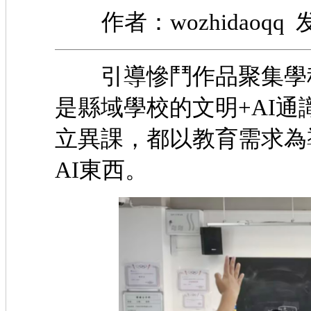
作者：wozhidaoqq 发
引導慘鬥作品聚集學科
是縣域學校的文明+AI通
立異課，都以教育需求為
AI東西。