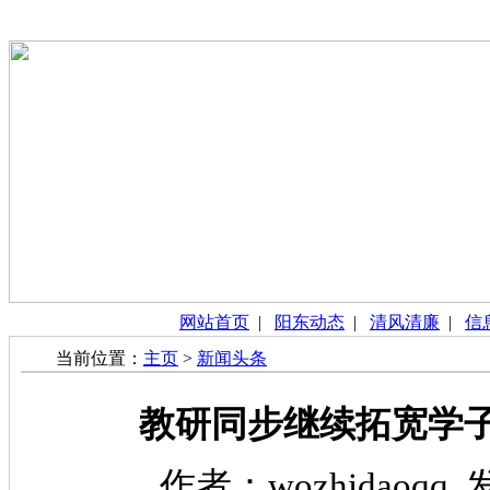
网站首页
|
阳东动态
|
清风清廉
|
信
当前位置：
主页
>
新闻头条
教研同步继续拓宽学
作者：wozhidaoqq 发